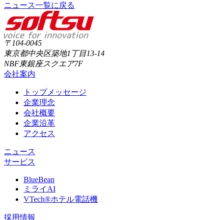
ニュース一覧に戻る
〒104-0045
東京都中央区築地1丁目13-14
NBF東銀座スクエア7F
会社案内
トップメッセージ
企業理念
会社概要
企業沿革
アクセス
ニュース
サービス
BlueBean
ミライAI
VTech®ホテル電話機
採用情報