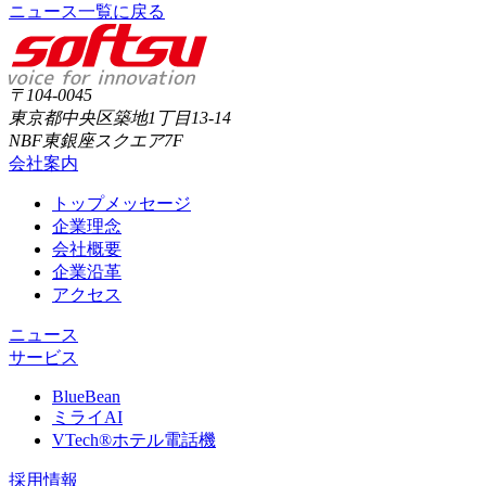
ニュース一覧に戻る
〒104-0045
東京都中央区築地1丁目13-14
NBF東銀座スクエア7F
会社案内
トップメッセージ
企業理念
会社概要
企業沿革
アクセス
ニュース
サービス
BlueBean
ミライAI
VTech®ホテル電話機
採用情報