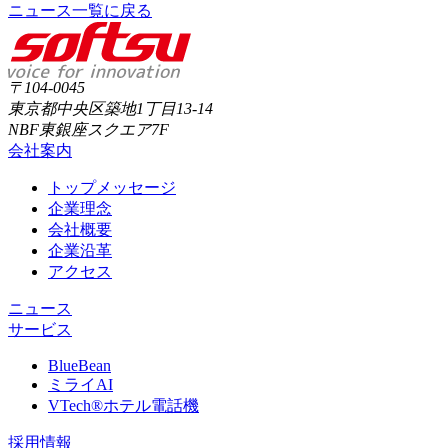
ニュース一覧に戻る
〒104-0045
東京都中央区築地1丁目13-14
NBF東銀座スクエア7F
会社案内
トップメッセージ
企業理念
会社概要
企業沿革
アクセス
ニュース
サービス
BlueBean
ミライAI
VTech®ホテル電話機
採用情報