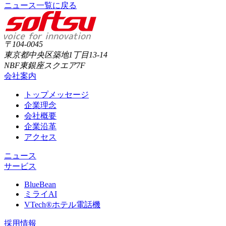
ニュース一覧に戻る
〒104-0045
東京都中央区築地1丁目13-14
NBF東銀座スクエア7F
会社案内
トップメッセージ
企業理念
会社概要
企業沿革
アクセス
ニュース
サービス
BlueBean
ミライAI
VTech®ホテル電話機
採用情報